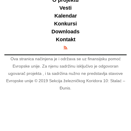
O projektu
Vesti
Kalendar
Konkursi
Downloads
Kontakt
Ova stranica načinjena je i održava se uz finansijsku pomoć
Evropske unije. Za njenu sadržinu isključivo je odgovoran
ugovarač projekta , i ta sadržina nužno ne predstavlja stavove
Evropske unije © 2019 Sekcija železničkog Koridora 10: Stalać –
Đunis.